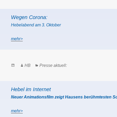
Wegen Corona:
Hebelabend am 3. Oktober
mehr>
Posted
Author
Categories
HB
Presse aktuell:
on
Hebel im Internet
Neuer Animationsfilm zeigt Hausens berühmtesten S
mehr>