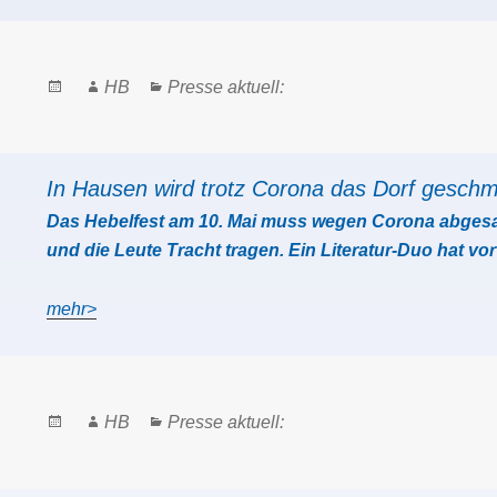
Posted
Author
Categories
HB
Presse aktuell:
on
In Hausen wird trotz Corona das Dorf gesch
Das Hebelfest am 10. Mai muss wegen Corona abgesa
und die Leute Tracht tragen. Ein Literatur-Duo hat v
mehr>
Posted
Author
Categories
HB
Presse aktuell:
on