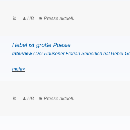
Posted
Author
Categories
HB
Presse aktuell:
on
Hebel ist große Poesie
Interview
/ Der Hausener Florian Seiberlich hat Hebel-Ge
mehr>
Posted
Author
Categories
HB
Presse aktuell:
on