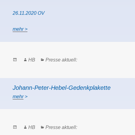
26.11.2020 OV
mehr >
Posted
Author
Categories
HB
Presse aktuell:
on
Johann-Peter-Hebel-Gedenkplakette
mehr
>
Posted
Author
Categories
HB
Presse aktuell:
on