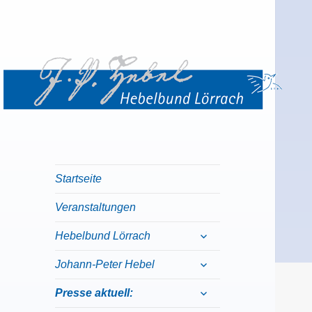
Hebelbund Lörrach
Willkommen beim Hebelbund Lörrach
Startseite
Veranstaltungen
expand
Hebelbund Lörrach
child
menu
expand
Johann-Peter Hebel
child
menu
expand
Presse aktuell:
child