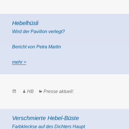
on
Hebelhüsli
Wird der Pavillon verlegt?
Bericht von Petra Martin
mehr >
Posted
Author
Categories
HB
Presse aktuell:
on
Verschmierte Hebel-Büste
Farbkleckse auf des Dichters Haupt