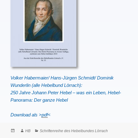
Volker Habermaier/ Hans-Jürgen Schmidt/ Dominik
Wunderlin (alle Hebelbund Lörrach):
250 Jahre Johann Peter Hebel – was ein Leben, Hebel-
Panorama: Der ganze Hebel
Download als >
pdf
<
Posted
Author
Categories
HB
Schriftenreihe des Hebelbundes Lörrach
on