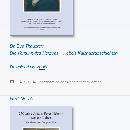
Dr. Eva Thauerer:
Die Vernunft des Herzens – Hebels Kalendergeschichten
Download als
>
pdf
<
Posted
Author
Categories
HB
Schriftenreihe des Hebelbundes Lörrach
on
Heft Nr. 55