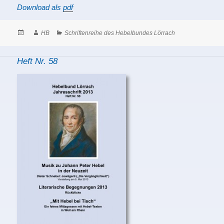
Download als
pdf
Posted
Author
Categories
HB
Schriftenreihe des Hebelbundes Lörrach
on
Heft Nr. 58