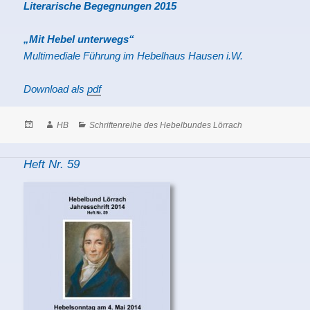
Literarische Begegnungen 2015
„Mit Hebel unterwegs“
Multimediale Führung im Hebelhaus Hausen i.W.
Download als
pdf
Posted
Author
Categories
HB
Schriftenreihe des Hebelbundes Lörrach
on
Heft Nr. 59