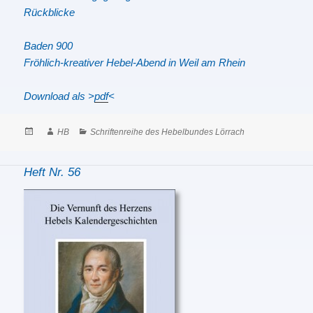
Rückblicke
Baden 900
Fröhlich-kreativer Hebel-Abend in Weil am Rhein
Download als
>
pdf
<
Posted
Author
Categories
HB
Schriftenreihe des Hebelbundes Lörrach
on
Heft Nr. 56