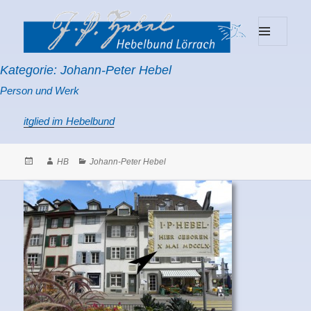
MENU
Hebelbund Lörrach
AND
Kategorie:
Johann-Peter Hebel
WIDGETS
Person und Werk
 Mitglied im Hebelbund
Posted
Author
Categories
HB
Johann-Peter Hebel
on