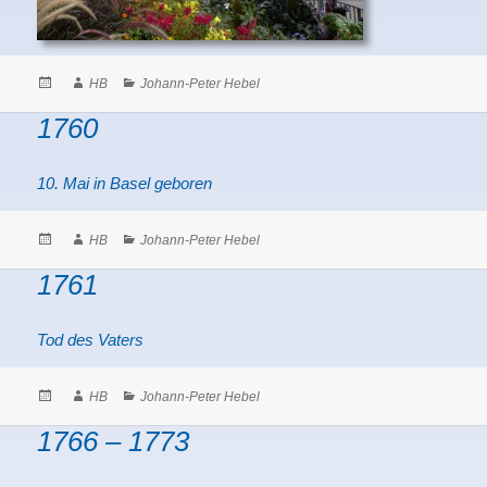
Posted
Author
Categories
HB
Johann-Peter Hebel
on
1760
10. Mai in Basel geboren
Posted
Author
Categories
HB
Johann-Peter Hebel
on
1761
Tod des Vaters
Posted
Author
Categories
HB
Johann-Peter Hebel
on
1766 – 1773