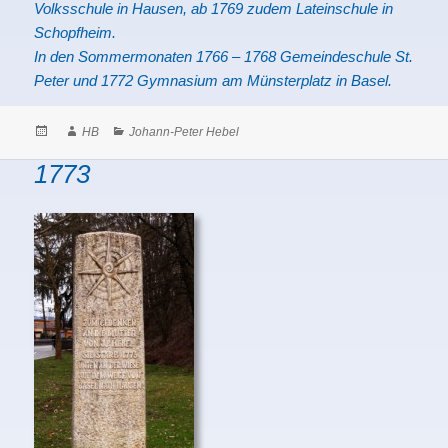
Volksschule in Hausen, ab 1769 zudem Lateinschule in
Schopfheim.
In den Sommermonaten 1766 – 1768 Gemeindeschule St.
Peter und 1772 Gymnasium am Münsterplatz in Basel.
Posted
Author
Categories
HB
Johann-Peter Hebel
on
1773