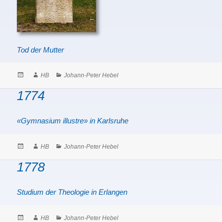
Tod der Mutter
Posted
Author
Categories
HB
Johann-Peter Hebel
on
1774
«Gymnasium illustre» in Karlsruhe
Posted
Author
Categories
HB
Johann-Peter Hebel
on
1778
Studium der Theologie in Erlangen
Posted
Author
Categories
HB
Johann-Peter Hebel