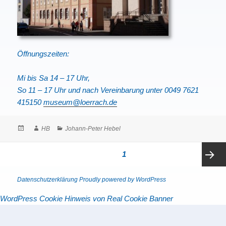
Öffnungszeiten:
Mi bis Sa 14 – 17 Uhr,
So 11 – 17 Uhr und nach Vereinbarung unter 0049 7621
415150
museum@loerrach.de
Posted
Author
Categories
HB
Johann-Peter Hebel
on
Seitennummerierung
PAGE
1
der
Beiträge
Next
Datenschutzerklärung
Proudly powered by WordPress
WordPress Cookie Hinweis von Real Cookie Banner
page