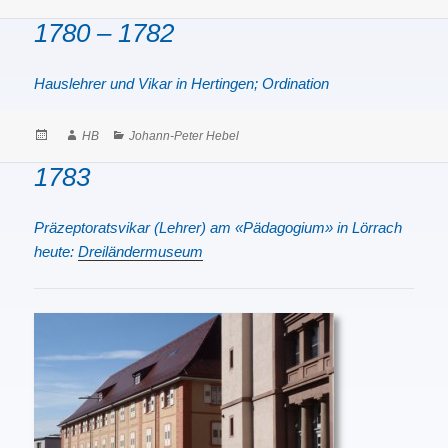
on
1780 – 1782
Hauslehrer und Vikar in Hertingen; Ordination
Posted
Author
Categories
HB
Johann-Peter Hebel
on
1783
Präzeptoratsvikar (Lehrer) am «Pädagogium» in Lörrach
heute:
Dreiländermuseum