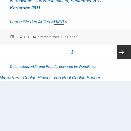
in Badische Pfarrvereinsblätter, September 2011
Karlsruhe 2011
Lesen Sie den Artikel >
HIER
<
Posted
Author
Categories
HB
Literatur über J. P. Hebel
on
Seitennummerierung
PAGE
1
der
Beiträge
Next
Datenschutzerklärung
Proudly powered by WordPress
WordPress Cookie Hinweis von Real Cookie Banner
page