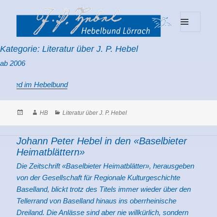
MENU
Hebelbund Lörrach
AND
Kategorie:
Literatur über J. P. Hebel
WIDGETS
ab 2006
lied im Hebelbund
Posted
Author
Categories
HB
Literatur über J. P. Hebel
on
Johann Peter Hebel in den «Baselbieter
Heimatblättern»
Die Zeitschrift «Baselbieter Heimatblätter», herausgeben
von der Gesellschaft für Regionale Kulturgeschichte
Baselland, blickt trotz des Titels immer wieder über den
Tellerrand von Baselland hinaus ins oberrheinische
Dreiland. Die Anlässe sind aber nie willkürlich, sondern