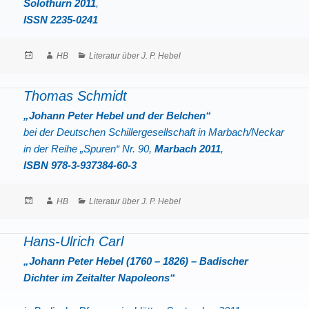
Solothurn 2011
,
ISSN 2235-0241
Posted
Author
Categories
HB
Literatur über J. P. Hebel
on
Thomas Schmidt
„Johann Peter Hebel und der Belchen“
bei der Deutschen Schillergesellschaft in Marbach/Neckar
in der Reihe „Spuren“ Nr. 90,
Marbach 2011
,
ISBN 978-3-937384-60-3
Posted
Author
Categories
HB
Literatur über J. P. Hebel
on
Hans-Ulrich Carl
„Johann Peter Hebel (1760 – 1826) – Badischer
Dichter im Zeitalter Napoleons“