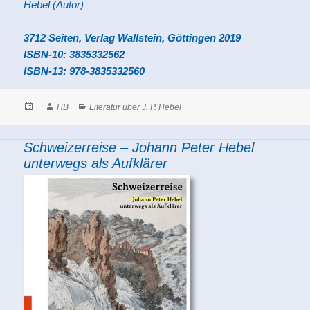
Hebel (Autor)
3712 Seiten, Verlag Wallstein, Göttingen 2019
ISBN-10: 3835332562
ISBN-13: 978-3835332560
Posted
Author
Categories
HB
Literatur über J. P. Hebel
on
Schweizerreise – Johann Peter Hebel
unterwegs als Aufklärer