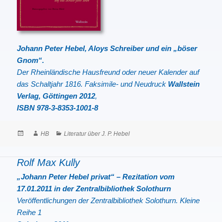
Johann Peter Hebel, Aloys Schreiber und ein „böser
Gnom“.
Der Rheinländische Hausfreund oder neuer Kalender auf
das Schaltjahr 1816. Faksimile- und Neudruck
Wallstein
Verlag, Göttingen 2012
,
ISBN 978-3-8353-1001-8
Posted
Author
Categories
HB
Literatur über J. P. Hebel
on
Rolf Max Kully
„Johann Peter Hebel privat“ – Rezitation vom
17.01.2011 in der Zentralbibliothek Solothurn
Veröffentlichungen der Zentralbibliothek Solothurn. Kleine
Reihe 1