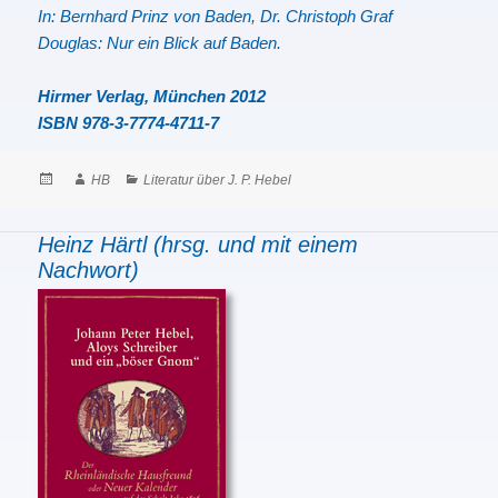
In: Bernhard Prinz von Baden, Dr. Christoph Graf
Douglas: Nur ein Blick auf Baden.
Hirmer Verlag, München 2012
ISBN 978-3-7774-4711-7
Posted
Author
Categories
HB
Literatur über J. P. Hebel
on
Heinz Härtl (hrsg. und mit einem
Nachwort)