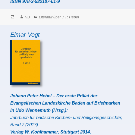
ISBN 978-3-922107-01-9
Posted
Author
Categories
HB
Literatur über J. P. Hebel
on
Elmar Vogt
Johann Peter Hebel – Der erste Prälat der
Evangelischen Landeskirche Baden auf Briefmarken
in
Udo Wennemuth (Hrsg.):
Jahrbuch für badische Kirchen- und Religionsgeschichte;
Band 7 (2013)
Verlag W. Kohlhammer, Stuttgart 2014,