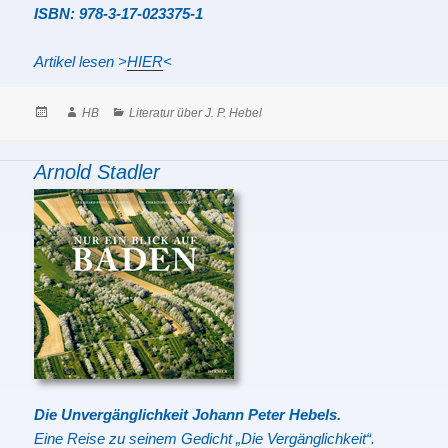
ISBN: 978-3-17-023375-1
Artikel lesen >
HIER
<
Posted
Author
Categories
HB
Literatur über J. P. Hebel
on
Arnold Stadler
Die Unvergänglichkeit Johann Peter Hebels.
Eine Reise zu seinem Gedicht „Die Vergänglichkeit“.