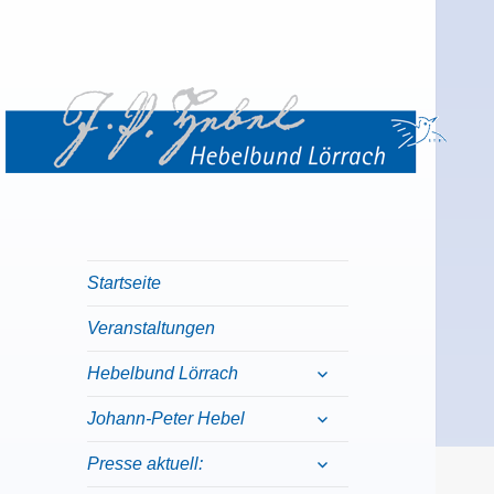
Hebelbund Lörrach
Willkommen beim Hebelbund Lörrach
Startseite
Veranstaltungen
expand
Hebelbund Lörrach
child
menu
expand
Johann-Peter Hebel
child
menu
expand
Presse aktuell:
child