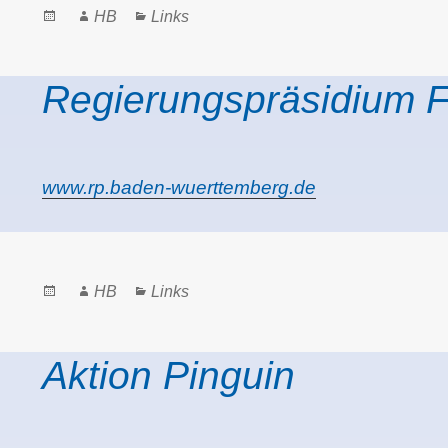
Posted
Author
Categories
HB
Links
on
Regierungspräsidium F
www.rp.baden-wuerttemberg.de
Posted
Author
Categories
HB
Links
on
Aktion Pinguin