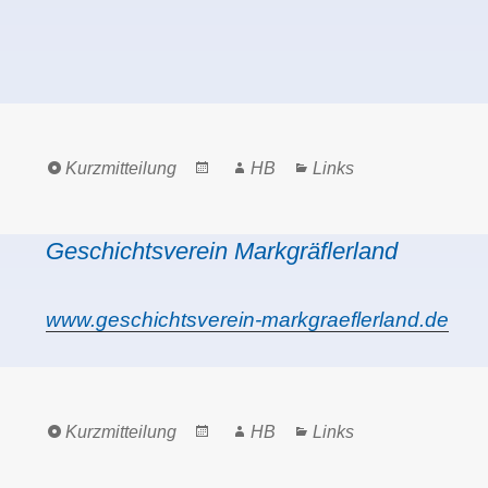
Format
Posted
Author
Categories
Kurzmitteilung
HB
Links
on
Geschichtsverein Markgräflerland
www.geschichtsverein-markgraeflerland.de
Format
Posted
Author
Categories
Kurzmitteilung
HB
Links
on