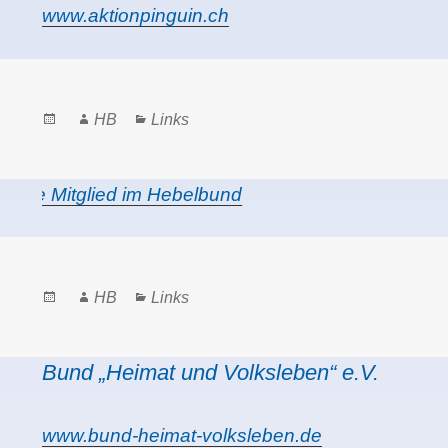
www.aktionpinguin.ch
Posted
Author
Categories
HB
Links
on
Sie Mitglied im Hebelbund
Posted
Author
Categories
HB
Links
on
Bund „Heimat und Volksleben“ e.V.
www.bund-heimat-volksleben.de