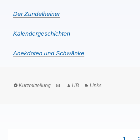
Der Zundelheiner
Kalendergeschichten
Anekdoten und Schwänke
Format
Posted
Author
Categories
Kurzmitteilung
HB
Links
on
Seitennummerierung
PAGE
1