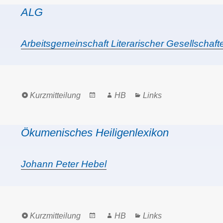
ALG
Arbeitsgemeinschaft Literarischer Gesellschaf
Format
Posted
Author
Categories
Kurzmitteilung
HB
Links
on
Ökumenisches Heiligenlexikon
Johann Peter Hebel
Format
Posted
Author
Categories
Kurzmitteilung
HB
Links