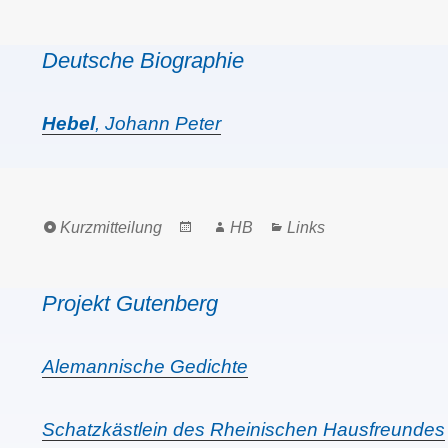
on
Deutsche Biographie
Hebel
, Johann Peter
Format
Posted
Author
Categories
Kurzmitteilung
HB
Links
on
Projekt Gutenberg
Alemannische Gedichte
Schatzkästlein des Rheinischen Hausfreundes