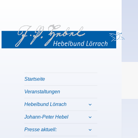
Hebelbund Lörrach
Willkommen beim Hebelbund Lörrach
Startseite
Veranstaltungen
expand
Hebelbund Lörrach
child
menu
expand
Johann-Peter Hebel
child
menu
expand
Presse aktuell:
child