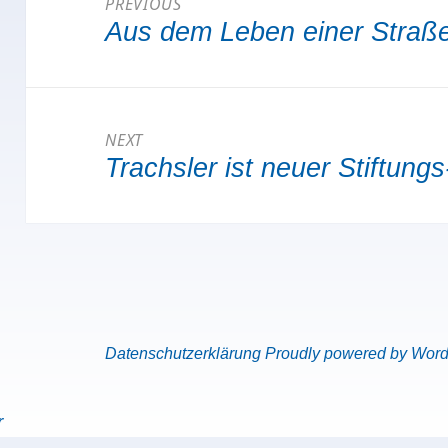
PREVIOUS
Aus dem Leben einer Straß
Previous
post:
NEXT
Trachsler ist neuer Stiftung
Next
post:
Datenschutzerklärung
Proudly powered by Wor
r