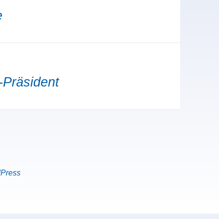
e
s-Präsident
dPress