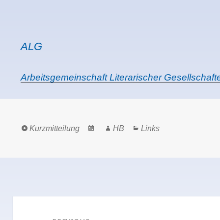
ALG
Arbeitsgemeinschaft Literarischer Gesellschaf
Format
Posted
Author
Categories
Kurzmitteilung
HB
Links
on
Beitragsnavigation