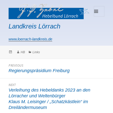
MENU
Hebelbund Lörrach
AND
Landkreis Lörrach
WIDGETS
www.loerrach-landkreis.de
Posted
Author
Categories
HB
Links
on
Beitragsnavigation
PREVIOUS
Regierungspräsidium Freiburg
Previous
post:
NEXT
Verleihung des Hebeldanks 2023 an den
Next
Lörracher und Weltenbürger
post:
Klaus M. Leisinger / „Schatzkästlein“ im
Dreiländermuseum