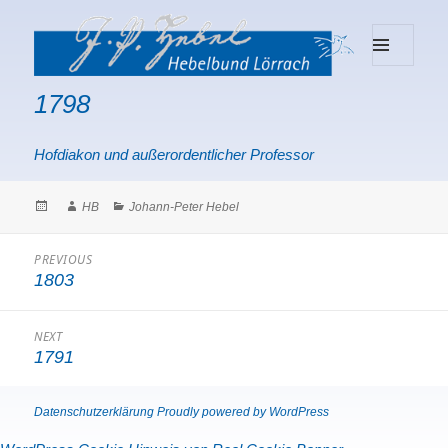
MENU
Hebelbund Lörrach
AND
1798
WIDGETS
Hofdiakon und außerordentlicher Professor
Posted
Author
Categories
HB
Johann-Peter Hebel
on
Beitragsnavigation
PREVIOUS
1803
Previous
post:
NEXT
1791
Next
post:
Datenschutzerklärung
Proudly powered by WordPress