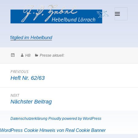
MENU
Hebelbund Lörrach
AND
WIDGETS
ie Mitglied im Hebelbund
Posted
Author
Categories
HB
Presse aktuell:
on
Beitragsnavigation
PREVIOUS
Heft Nr. 62/63
Previous
post:
NEXT
Nächster Beitrag
Next
post:
Datenschutzerklärung
Proudly powered by WordPress
WordPress Cookie Hinweis von Real Cookie Banner